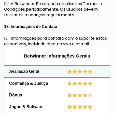
12.1 A Betwinner Brasil pode atualizar os Termos e
Condições periodicamente. Os usuários devem
revisar as mudanças regularmente.
13. Informações de Contato
13.1 Informações para contato com o suporte estão
disponíveis, incluindo chat ao vivo e e-mail.
Betwinner Informações Gerais
Avaliação Geral
Confiança & Justiça
Bônus
Jogos & Software