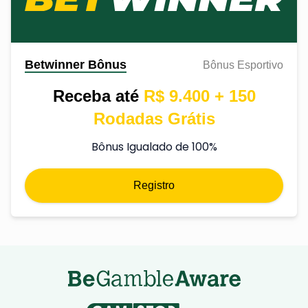
Betwinner Bônus
Bônus Esportivo
Receba até
R$ 9.400 + 150
Rodadas Grátis
Bônus Igualado de 100%
Registro